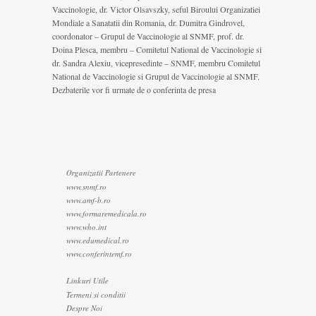
Vaccinologie, dr. Victor Olsavszky, seful Biroului Organizatiei
Mondiale a Sanatatii din Romania, dr. Dumitra Gindrovel,
coordonator – Grupul de Vaccinologie al SNMF, prof. dr.
Doina Plesca, membru – Comitetul National de Vaccinologie si
dr. Sandra Alexiu, vicepresedinte – SNMF, membru Comitetul
National de Vaccinologie si Grupul de Vaccinologie al SNMF.
Dezbaterile vor fi urmate de o conferinta de presa
Organizatii Partenere
www.snmf.ro
www.amf-b.ro
www.formaremedicala.ro
www.who.int
www.edumedical.ro
www.conferintemf.ro
Linkuri Utile
Termeni si conditii
Despre Noi