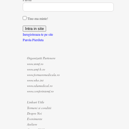
Tine-ma minte!
Inregistreaza-te pe site
Parola Pierduta
Organizatii Partenere
www.snmf.ro
www.amf-b.ro
www.formaremedicala.ro
www.who.int
www.edumedical.ro
www.conferintemf.ro
Linkuri Utile
Termeni si conditii
Despre Noi
Evenimente
Ateliere