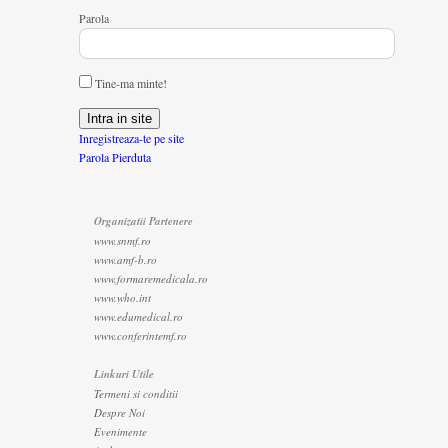
Parola
Tine-ma minte!
Inregistreaza-te pe site
Parola Pierduta
Organizatii Partenere
www.snmf.ro
www.amf-b.ro
www.formaremedicala.ro
www.who.int
www.edumedical.ro
www.conferintemf.ro
Linkuri Utile
Termeni si conditii
Despre Noi
Evenimente